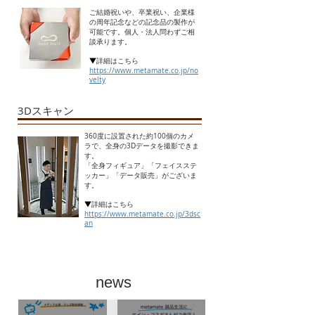
ご結婚祝いや、卒業祝い、企業様
の周年記念などの記念品の製作が
可能です。個人・法人問わずご相
談承ります。
▼
詳細はこちら
https://www.metamate.co.jp/no
velty
3Dスキャン
360度に設置された約100個のカメ
ラで、全身の3Dデータを撮影できま
す。
「全身フィギュア」「フェイスステ
ッカー」「データ販売」がございま
す。
▼
詳細はこちら
https://www.metamate.co.jp/3dsc
an
news