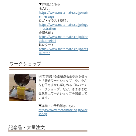
▼
詳細はこちら​
名入れ：
https://www.metamate.co.jp/nair
e-message
ロゴ・イラスト刻印：
https://www.metamate.co.jp/logo
-illustration
金属名刺：
https://www.metamate.co.jp/kinn
zoku-meishi
​鉄レター：
https://www.metamate.co.jp/tets
u-letter
ワークショップ
80℃で溶ける低融点合金や錫を使っ
た「鋳造ワークショップ」や、小さ
なお子さまから楽しめる「缶バッチ
ワークショップ」など、さまざまな
金属加工ワークショップを開催して
います。
▼
詳細・ご予約等はこちら
https://www.metamate.co.jp/wor
kshop
​記念品・大量注文