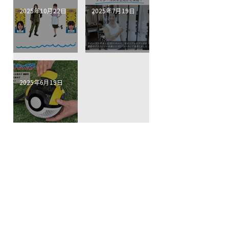
2025年10月22日
2025年7月19日
CSテレ朝チャンネル『プラモが大好き！ただ
【東京・日本橋】ケイン・コスギさんのフィ
今、製作中。』でかざり様、宇野乃さらさ様に
ギュアが入荷しました【当店で3Dスキャンさ
ご来店いただきました！
せていただきました！】
2025年6月19日
【ポケモンのモンスターボール虫かごシリーズ
第4弾！】​ハイパーボール虫かごが入荷しまし
た​！
shop information