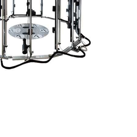
tes 3D
NEW
MENU