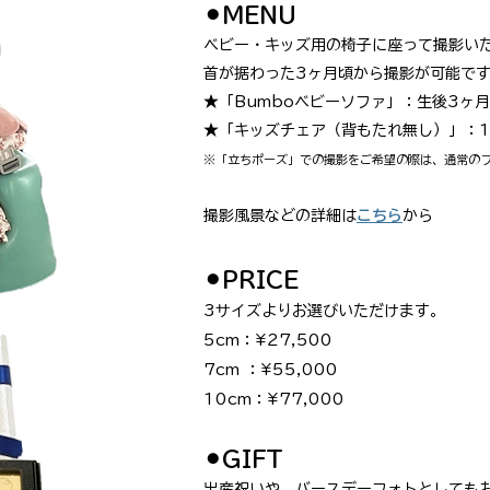
​⚫︎MENU
ベビー・キッズ用の椅子に座って撮影い
​首が据わった3ヶ月頃から撮影が可能で
★「Bumboベビーソファ」：生後3ヶ
★「キッズチェア（背もたれ無し）」：
※「立ちポーズ」での撮影をご希望の際は、通常の
撮影風景などの詳細
は
こちら
から
​⚫︎PRICE
3サイズよりお選びいただけます。
5cm：¥27,500
7cm ：¥55,000
10cm：¥77,000
​⚫︎GIFT
出産祝いや、バースデーフォトとしても