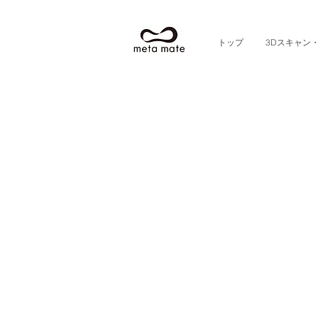
トップ
3Dスキャン
3D Scan
meta mate 誠品生活日本橋店では、
全身360度を同時撮影し3Dデータを
撮影は1〜３秒で可能なため、小さな
出産祝い・結婚祝いなどご家族の記念
また、タレントグッズなどの製作など