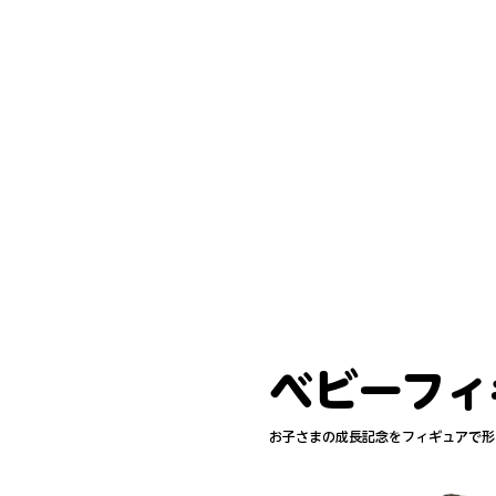
グッズとしての数量の多いご注文も可
We have installed a 3D scanner tha
data.
Shooting can be done in 1 to 3 secon
Popular as family souvenirs such as b
We also produce talent goods, etc.
It is also possible to order large qua
ベビーフィ
お子さまの成長記念をフィギュアで形