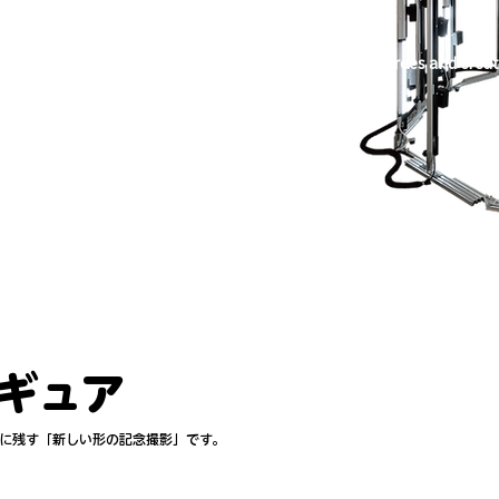
能です。お気軽にご相談ください。
t simultaneously photographs the whole body 360 degrees and crea
ds, so even small children can take pictures.
aby gifts and wedding gifts.​
ntities of goods. Please feel free to contact us.
ギュア
に残す「新しい形の記念撮影」です。