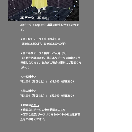
3Dデータ｜3D data
3Dデータ（.obj/.stl）単体の販売も行っておりま
す。
⚫︎修正なしデータ：当日お渡し可
（5点以上5%OFF、10点以上10%OFF
）
⚫︎修正ありデータ：納期1〜2ヶ月（※）
（※現在混雑
のため、修正ありデータの納期2ヶ月
程度となります。お急ぎの場合は事前にご相談くだ
さい。
）
＜一般料金＞
¥11,000（修正なし）
/ ¥33,000（修正あり）
＜法人料金＞
¥33,000（修正なし）
/ ¥55,000（修正あり）
​▶︎詳細は
こちら
​▶︎修正なしデータの参考動画は
こちら
▶︎苦手な衣装/ポーズは
こちらの＜その他注意事項
＞
をご確認ください。