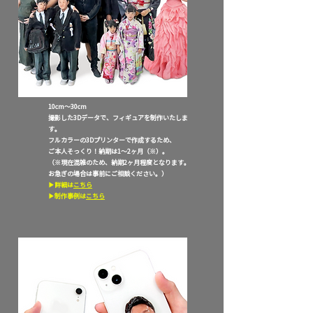
3Dフィギュア｜3D figure
10cm〜30cm
撮影した3Dデータで、
フィギュアを制作いたしま
す。
フルカラーの3Dプリンターで作成するため、
ご本人そっくり！納期は1〜2ヶ月
（※）。
（※現在混雑
のため、納期2ヶ月程度となります。
お急ぎの場合は事前にご相談ください。
）
​​▶︎詳細は
こちら
​▶︎制作事例は
こちら