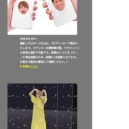
​フェイスステッカー｜face sticker
20枚 ¥33,000〜
撮影した3Dデータを元に、3Dプリンターで製作い
たします。
ステッカーは際剥離仕様。マグネットへ
の変更も無料で可能です。納期は1〜2ヶ月（※）。
（※現在混雑
のため、納期2ヶ月程度となります。
お急ぎの場合は事前にご相談ください。
）
​​▶︎詳細は
こちら