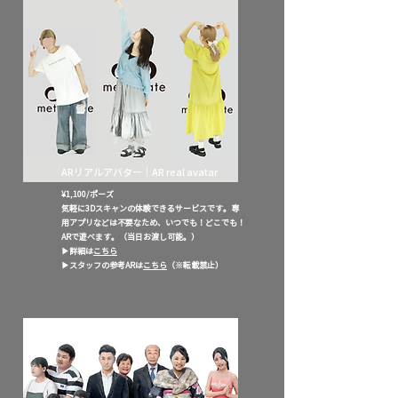
​ARリアルアバター｜AR real avatar
¥1,100/ポーズ
​気軽に3Dスキャンの体験できるサービスです。専
用アプリなどは不要なため、いつでも！どこでも！
ARで遊べます。（当日お渡し可能。）
​▶︎詳細は
こちら
▶︎スタッフの参考ARは
こちら
（※転載禁止）