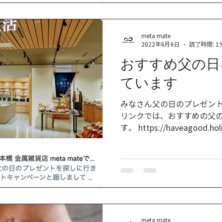
meta mate
2022年6月6日
読了時間: 1
おすすめ父の日
ています
みなさん父の日のプレゼント
リンクでは、おすすめの父
す。 https://haveagood.ho
橋 COREDO室町テラス2Fに
は、...
meta mate