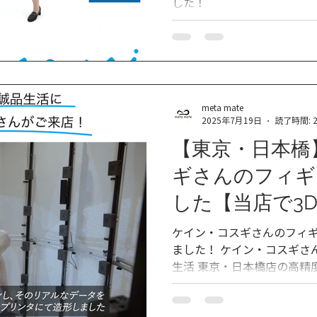
した！
meta mate
2025年7月19日
読了時間: 
【東京・日本橋
ギさんのフィギ
した【当店で3
いただきました
ケイン・コスギさんのフィ
ました！ ケイン・コスギさん本人を当店metamate 誠品
生活 東京・日本橋店の高精
ングし、本人から読み取っ
のまま最新の造形テクノロ