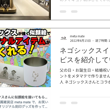
meta mate
2022年6月15日
読了時間: 
ネゴシックスイ
ビスを紹介して
父の日・お誕生日・結婚祝
ントをメタマテで作りません
人 ネゴシックスさんとコラ
品を販売致しております。 
さい https://san-tatsu.jp/sup