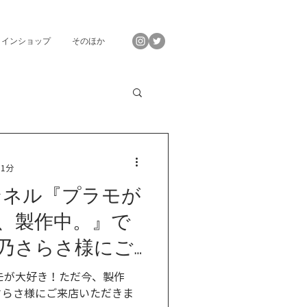
ラインショップ
そのほか
 1分
ンネル『プラモが
、製作中。』で
乃さらさ様にご
した！
モが大好き！ただ今、製作
さらさ様にご来店いただきま