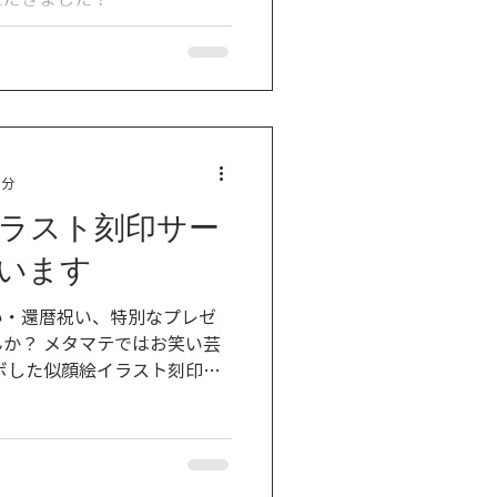
1分
ラスト刻印サー
います
い・還暦祝い、特別なプレゼ
か？ メタマテではお笑い芸
ボした似顔絵イラスト刻印商
詳しくは下記のHPをご覧くだ
porter...