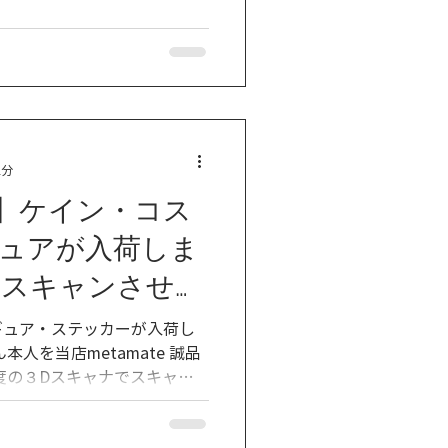
2分
】ケイン・コス
ュアが入荷しま
Dスキャンさせて
！】
ギュア・ステッカーが入荷し
度の３Dスキャナでスキャニ
た身体の形状と色データをそ
ジーを備えたフルカラー３Dプ