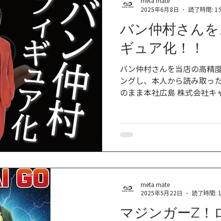
meta mate
2025年6月8日
読了時間: 1
バン仲村さんを
ギュア化！！
バン仲村さんを当店の高精
ングし、本人から読み取っ
のまま本社広島 株式会社キ
ロジーを備えたフルカラー
しています。 この商品はも
て、バン仲村「そのもの」です！ サイズは全長1
込9,900円）、15cm（税込
り、 meta mate 誠品生活日本橋店 店頭： 東京都中央区
日本橋室町三丁目2番1号 コレド室
ョップ： （
meta mate
https://www.metamate.jp
2025年5月22日
読了時間: 
て好評発売中です！
マジンガーZ！