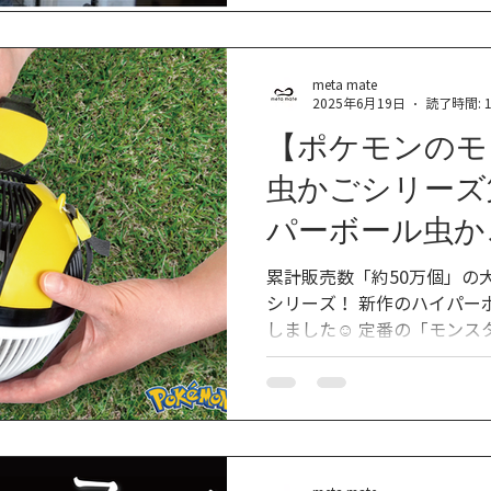
リンター...
meta mate
2025年6月19日
読了時間: 
【ポケモンのモ
虫かごシリーズ
パーボール虫か
た​！
累計販売数「約50万個」の
シリーズ！ 新作のハイパー
しました☺︎ 定番の「モンスターボール」や、「マスター
ボール」「スーパーボール
す。 虫かごとしての機能も充実