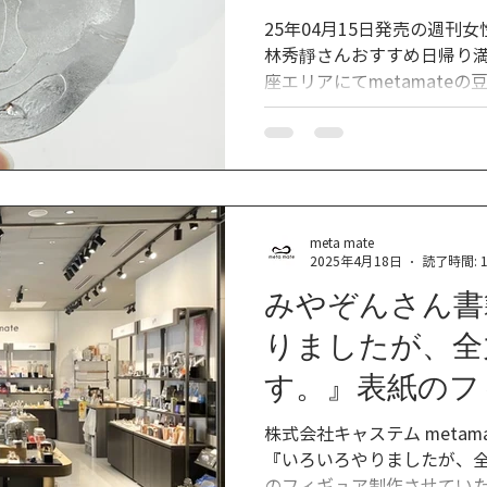
クショップ」の
25年04月15日発売の週刊
林秀靜さんおすすめ日帰り満
ました
座エリアにてmetamate
ました！ 皆様もぜひ遊
meta mate
2025年4月18日
読了時間: 
みやぞんさん書
りましたが、全
す。』表紙のフ
キャン・制作さ
株式会社キャステム meta
『いろいろやりましたが、
した
のフィギュア制作させてい