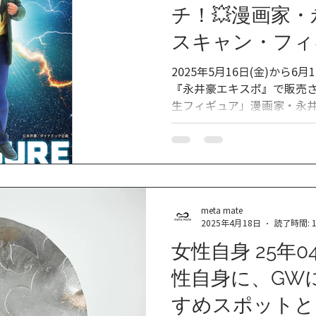
チ！💥漫画家・
スキャン・フィ
ていただきまし
2025年5月16日(金)から6
『永井豪エキスポ』で販売
生フィギュア」漫画家・永井豪
活日本橋店舗にて3Dスキャ
ュア化致しました！
meta mate
2025年4月18日
読了時間: 
女性自身 25年0
性自身に、GW
すめスポットと