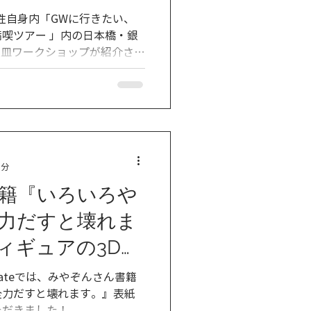
様子が掲載され
女性自身内「GWに行きたい、
喫ツアー 」内の日本橋・銀
の豆皿ワークショップが紹介され
びに来てください🎶
1分
籍『いろいろや
力だすと壊れま
ィギュアの3Dス
せていただきま
mateでは、みやぞんさん書籍
全力だすと壊れます。』表紙
ただきました！