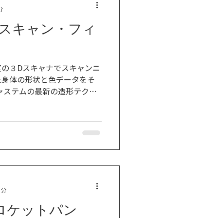
分
スキャン・フィ
度の３Dスキャナでスキャンニ
た身体の形状と色データをそ
ャステムの最新の造形テクノ
３Dプリンターで出力して製作
う「似ている」を通り越し
0cm（税
33,000円）の2種となってお
町テラス 2階 ネットシ
/SHOP/BU000152.html） に
1分
ロケットパン