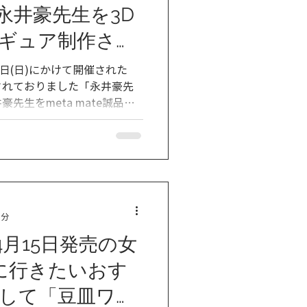
永井豪先生を3D
ギュア制作させ
た✨
月1日(日)にかけて開催された
されておりました「永井豪先
先生をmeta mate誠品生
ン、本社キャステムでフィギ
1分
4月15日発売の女
に行きたいおす
して「豆皿ワー