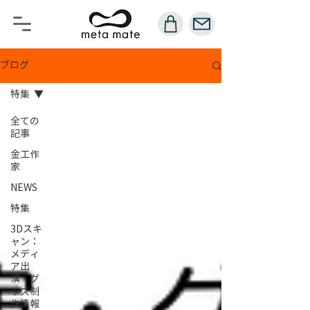
ブログ
特集
全ての
記事
金工作
家
NEWS
特集
3Dスキ
ャン：
メディ
ア出
演・グ
ッズ制
作情報